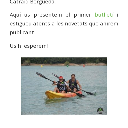
Catraid Berguedà.
Aquí us presentem el primer
butlletí
i
estigueu atents a les novetats que anirem
publicant.
Us hi esperem!