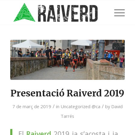
Presentació Raiverd 2019
/
/
7 de març de 2019
in
Uncategorized @ca
by
David
Tarrés
El
Raiverd
2019 ja s’acosta i ja